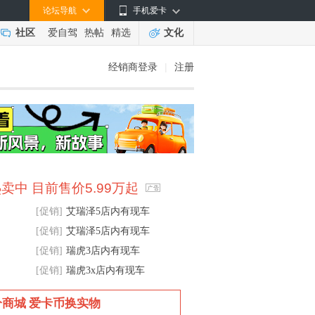
论坛导航
手机爱卡
社区
爱自驾
热帖
精选
文化
经销商登录
|
注册
卖中 目前售价5.99万起
[促销]
艾瑞泽5店内有现车
[促销]
艾瑞泽5店内有现车
[促销]
瑞虎3店内有现车
[促销]
瑞虎3x店内有现车
分商城 爱卡币换实物