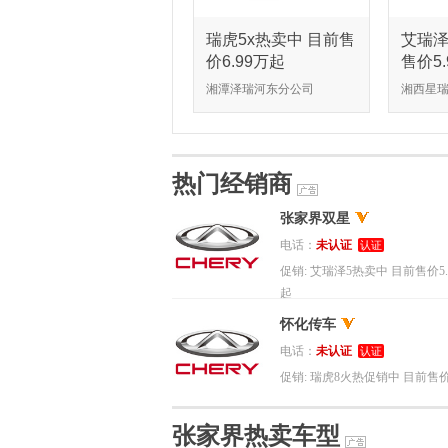
瑞虎5x热卖中 目前售
艾瑞泽
价6.99万起
售价5
湘潭泽瑞河东分公司
湘西星
热门经销商
张家界双星
电话：
未认证
认证
促销:
艾瑞泽5热卖中 目前售价5.
起
怀化传车
电话：
未认证
认证
促销:
瑞虎8火热促销中 目前售价9
万起
张家界热卖车型